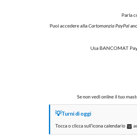
Parla c
Puoi accedere alla
Cartomanzia PayPal
anc
Usa BANCOMAT Pay® pe
Se non vedi online il tuo mast
💡
Turni di oggi
Tocca o clicca sull’icona calendario
ac
12