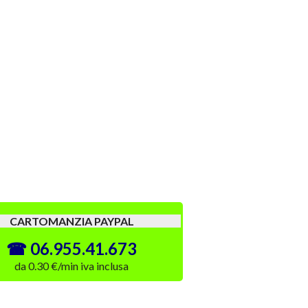
CARTOMANZIA PAYPAL
06.955.41.673
da 0.30 €/min iva inclusa