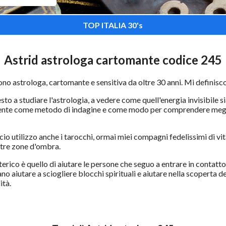
TOP ITALIA 30's
Astrid astrologa cartomante codice 245
no astrologa, cartomante e sensitiva da oltre 30 anni. Mi definisco 
sto a studiare l'astrologia, a vedere come quell'energia invisibile 
mente come metodo di indagine e come modo per comprendere meglio s
io utilizzo anche i tarocchi, ormai miei compagni fedelissimi di v
stre zone d'ombra.
erico è quello di aiutare le persone che seguo a entrare in contatto 
no aiutare a sciogliere blocchi spirituali e aiutare nella scoperta d
ità.