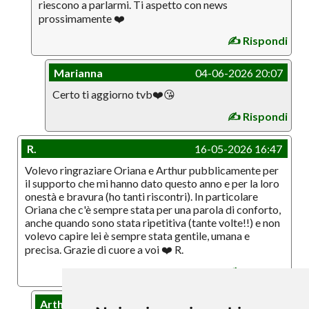
riescono a parlarmi. Ti aspetto con news
prossimamente ❤️️
✍️ Rispondi
Marianna
04-06-2026 20:07
Certo ti aggiorno tvb❤️😘
✍️ Rispondi
R.
16-05-2026 16:47
Volevo ringraziare Oriana e Arthur pubblicamente per
il supporto che mi hanno dato questo anno e per la loro
onestà e bravura (ho tanti riscontri). In particolare
Oriana che c'è sempre stata per una parola di conforto,
anche quando sono stata ripetitiva (tante volte!!) e non
volevo capire lei è sempre stata gentile, umana e
precisa. Grazie di cuore a voi ❤️️ R.
✍️ Rispondi
Arthur
23-05-2026 16:06