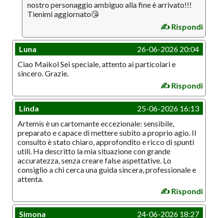
nostro personaggio ambiguo alla fine è arrivato!!!
Tienimi aggiornato😘
✍️ Rispondi
Luna
26-06-2026 20:04
Ciao Maikol Sei speciale, attento ai particolari e
sincero. Grazie.
✍️ Rispondi
Linda
25-06-2026 16:13
Artemis è un cartomante eccezionale: sensibile,
preparato e capace di mettere subito a proprio agio. Il
consulto è stato chiaro, approfondito e ricco di spunti
utili. Ha descritto la mia situazione con grande
accuratezza, senza creare false aspettative. Lo
consiglio a chi cerca una guida sincera, professionale e
attenta.
✍️ Rispondi
Simona
24-06-2026 18:27