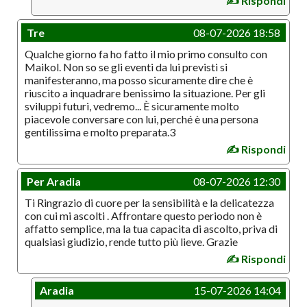
✍️ Rispondi
Tre
08-07-2026 18:58
Qualche giorno fa ho fatto il mio primo consulto con
Maikol. Non so se gli eventi da lui previsti si
manifesteranno, ma posso sicuramente dire che è
riuscito a inquadrare benissimo la situazione. Per gli
sviluppi futuri, vedremo... È sicuramente molto
piacevole conversare con lui, perché è una persona
gentilissima e molto preparata.3
✍️ Rispondi
Per Aradia
08-07-2026 12:30
Ti Ringrazio di cuore per la sensibilità e la delicatezza
con cui mi ascolti . Affrontare questo periodo non è
affatto semplice, ma la tua capacita di ascolto, priva di
qualsiasi giudizio, rende tutto più lieve. Grazie
✍️ Rispondi
Aradia
15-07-2026 14:04