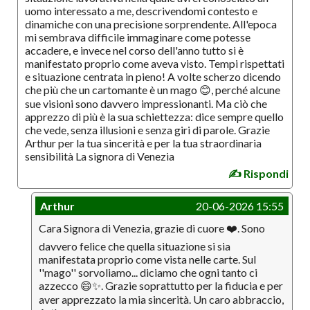
uomo interessato a me, descrivendomi contesto e
dinamiche con una precisione sorprendente. All'epoca
mi sembrava difficile immaginare come potesse
accadere, e invece nel corso dell'anno tutto si è
manifestato proprio come aveva visto. Tempi rispettati
e situazione centrata in pieno! A volte scherzo dicendo
che più che un cartomante è un mago 😊, perché alcune
sue visioni sono davvero impressionanti. Ma ciò che
apprezzo di più è la sua schiettezza: dice sempre quello
che vede, senza illusioni e senza giri di parole. Grazie
Arthur per la tua sincerità e per la tua straordinaria
sensibilità La signora di Venezia
✍️ Rispondi
Arthur
20-06-2026 15:55
Cara Signora di Venezia, grazie di cuore ❤️. Sono
davvero felice che quella situazione si sia
manifestata proprio come vista nelle carte. Sul
''mago'' sorvoliamo... diciamo che ogni tanto ci
azzecco 😄✨. Grazie soprattutto per la fiducia e per
aver apprezzato la mia sincerità. Un caro abbraccio,