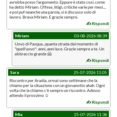
avrebbe preso l'argomento. Eppure è stato cosi, come
ha detto Miriam. Offese, litigi, critiche varie per mesi....
e poi puf neanche una parola, si è discusso solo di
lavoro. Brava Miriam. E grazie sempre.
✍️ Rispondi
Miriam
03-08-2026 08:39
Uovo di Pasqua...quanta strada dal momento di
"quell'uovo": anni, anni luce. Grazie sempre a te. Un
abbraccio grande 🤗
✍️ Rispondi
Sara
25-07-2026 11:05
Riscontro per Aradia, ormai sono settimane che la
chiamo per la situazione con un giovanotto ahah. Ogni
volta che la chiamo c'è sempre un riscontro. Adesso
attendo il prossimo ☺️
✍️ Rispondi
Mia
25-07-2026 11:36