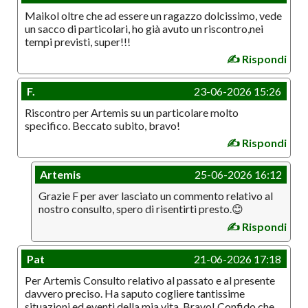
Maikol oltre che ad essere un ragazzo dolcissimo, vede
un sacco di particolari, ho già avuto un riscontro,nei
tempi previsti, super!!!
✍️ Rispondi
F.
23-06-2026 15:26
Riscontro per Artemis su un particolare molto
specifico. Beccato subito, bravo!
✍️ Rispondi
Artemis
25-06-2026 16:12
Grazie F per aver lasciato un commento relativo al
nostro consulto, spero di risentirti presto.😊
✍️ Rispondi
Pat
21-06-2026 17:18
Per Artemis Consulto relativo al passato e al presente
davvero preciso. Ha saputo cogliere tantissime
situazioni ed eventi della mia vita. Bravo! Confido che