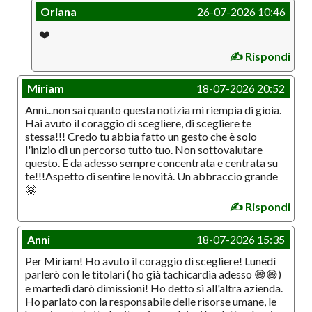
Oriana
26-07-2026 10:46
❤️
✍️ Rispondi
Miriam
18-07-2026 20:52
Anni...non sai quanto questa notizia mi riempia di gioia.
Hai avuto il coraggio di scegliere, di scegliere te
stessa!!! Credo tu abbia fatto un gesto che è solo
l'inizio di un percorso tutto tuo. Non sottovalutare
questo. E da adesso sempre concentrata e centrata su
te!!!Aspetto di sentire le novità. Un abbraccio grande
🤗
✍️ Rispondi
Anni
18-07-2026 15:35
Per Miriam! Ho avuto il coraggio di scegliere! Lunedì
parlerò con le titolari ( ho già tachicardia adesso 😅😅)
e martedì darò dimissioni! Ho detto sì all'altra azienda.
Ho parlato con la responsabile delle risorse umane, le