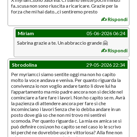
fa..scusa non sono riuscita a ricaricare. Grazie per la
forza che mi hai dato...ci sentiremo presto
✍️ Rispondi
Miriam
05-06-2026 06:24
Sabrina grazie a te. Un abbraccio grande 🤗
✍️ Rispondi
Sbrodolina
29-05-2026 22:34
Per myriam:ci siamo sentite oggi ma non ho capito
molto la voce andava e veniva. Per quanto riguarda la
convivenza io non voglio andare tanto lì dove lui ha
l'appartamento ma mio padre ancora non si decide nel
cominciare a fare fare i lavori. Non ho capito se m. Avrà
la pazienza di attendere ancora per fare si che
incominciano i lavori Senza che io debba andare in un
posto dove già so che non mi trovo mi sentirei
scomoda. Per quanto riguarda c. La mia ex amica se si
può definire così,non ho capito se nel caso io le scrivo
lei perché ne dovrebbe uscire vittoriosa? Alla fine non