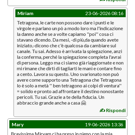
Miriam
23-06-2026 08:16
Tetragona, le carte non possono dare i punti e le
virgole e parlano un pò a modo loro ma l'indicazione
la danno anche se a volte capiamo ''poi'' cosa ci
stavano dicendo. Da mesi, -di più,da quando avete
iniziato,-dicono che c'è qualcosa da cambiare sul
canale. Tu sai. Adesso è arrivata la spiegazione, anzi
la conferma, perché la spiegazione completa l'avrai
di persona. Leggo ma ci siamo già riaggiornate e non
mi rimane che dirti di tagliarti le mani e contare fino
a cento. Lavora su questo. Uno svarionato non può
avere come supporto una Tetragona che Tetragona
lo è solo a metà '' ben tetragono ai colpi di ventura''
= solido e pronto ad affrontare il destino nonostante
pericoli. Tu sai. Grazie a te della fiducia. Un
abbraccio grande anche a casa 🤗
✍️ Rispondi
Mary
19-06-2026 13:36
Bravissima Miryam,ci ha preso in pieno con la mia