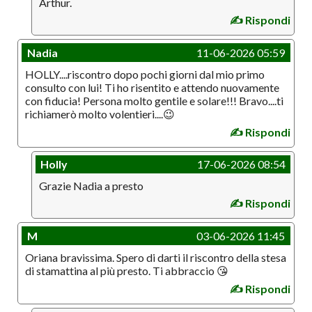
Arthur.
✍️ Rispondi
Nadia
11-06-2026 05:59
HOLLY....riscontro dopo pochi giorni dal mio primo
consulto con lui! Ti ho risentito e attendo nuovamente
con fiducia! Persona molto gentile e solare!!! Bravo....ti
richiamerò molto volentieri....😉
✍️ Rispondi
Holly
17-06-2026 08:54
Grazie Nadia a presto
✍️ Rispondi
M
03-06-2026 11:45
Oriana bravissima. Spero di darti il riscontro della stesa
di stamattina al più presto. Ti abbraccio 😘
✍️ Rispondi