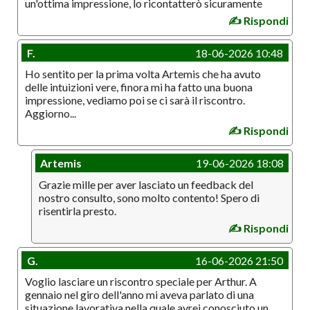
un'ottima impressione, lo ricontatterò sicuramente
✍️ Rispondi
F.
18-06-2026 10:48
Ho sentito per la prima volta Artemis che ha avuto
delle intuizioni vere, finora mi ha fatto una buona
impressione, vediamo poi se ci sarà il riscontro.
Aggiorno...
✍️ Rispondi
Artemis
19-06-2026 18:08
Grazie mille per aver lasciato un feedback del
nostro consulto, sono molto contento! Spero di
risentirla presto.
✍️ Rispondi
G.
16-06-2026 21:50
Voglio lasciare un riscontro speciale per Arthur. A
gennaio nel giro dell'anno mi aveva parlato di una
situazione lavorativa nella quale avrei conosciuto un