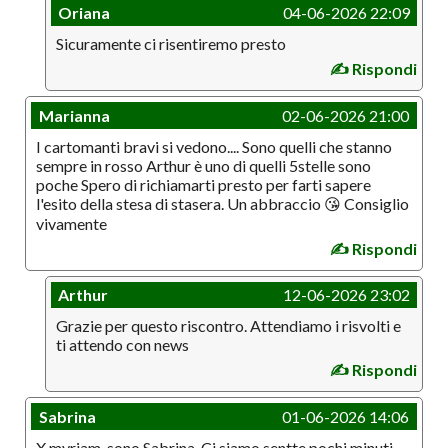
Oriana
04-06-2026 22:09
Sicuramente ci risentiremo presto
✍️ Rispondi
Marianna
02-06-2026 21:00
I cartomanti bravi si vedono.... Sono quelli che stanno
sempre in rosso Arthur è uno di quelli 5stelle sono
poche Spero di richiamarti presto per farti sapere
l'esito della stesa di stasera. Un abbraccio 😘 Consiglio
vivamente
✍️ Rispondi
Arthur
12-06-2026 23:02
Grazie per questo riscontro. Attendiamo i risvolti e
ti attendo con news
✍️ Rispondi
Sabrina
01-06-2026 14:06
X myriam..sono Sabrina. Ci siamo sentte pochi minuti