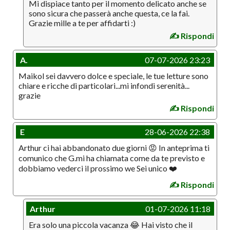
Mi dispiace tanto per il momento delicato anche se
sono sicura che passerà anche questa, ce la fai.
Grazie mille a te per affidarti :)
✍️ Rispondi
A.
07-07-2026 23:23
Maikol sei davvero dolce e speciale, le tue letture sono
chiare e ricche di particolari...mi infondi serenità...
grazie
✍️ Rispondi
E
28-06-2026 22:38
Arthur ci hai abbandonato due giorni 😡 In anteprima ti
comunico che G.mi ha chiamata come da te previsto e
dobbiamo vederci il prossimo we Sei unico ❤️
✍️ Rispondi
Arthur
01-07-2026 11:18
Era solo una piccola vacanza 😂 Hai visto che il