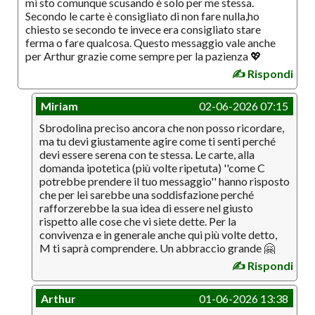
mi sto comunque scusando è solo per me stessa.
Secondo le carte è consigliato di non fare nulla,ho
chiesto se secondo te invece era consigliato stare
ferma o fare qualcosa. Questo messaggio vale anche
per Arthur grazie come sempre per la pazienza 💖
✍️ Rispondi
Miriam
02-06-2026 07:15
Sbrodolina preciso ancora che non posso ricordare,
ma tu devi giustamente agire come ti senti perché
devi essere serena con te stessa. Le carte, alla
domanda ipotetica (più volte ripetuta) ''come C
potrebbe prendere il tuo messaggio'' hanno risposto
che per lei sarebbe una soddisfazione perché
rafforzerebbe la sua idea di essere nel giusto
rispetto alle cose che vi siete dette. Per la
convivenza e in generale anche qui più volte detto,
M ti saprà comprendere. Un abbraccio grande 🤗
✍️ Rispondi
Arthur
01-06-2026 13:38