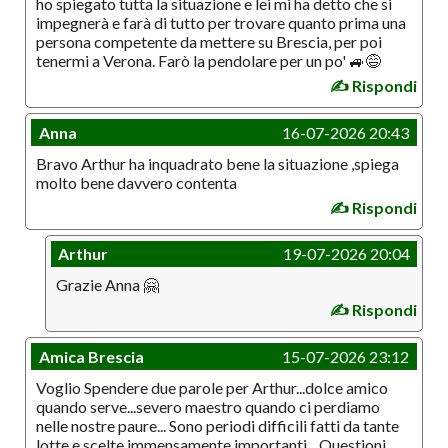
ho spiegato tutta la situazione e lei mi ha detto che si
impegnerà e farà di tutto per trovare quanto prima una
persona competente da mettere su Brescia, per poi
tenermi a Verona. Farò la pendolare per un po' 🚙😅
✍️ Rispondi
Anna
16-07-2026 20:43
Bravo Arthur ha inquadrato bene la situazione ,spiega
molto bene davvero contenta
✍️ Rispondi
Arthur
19-07-2026 20:04
Grazie Anna 🤗
✍️ Rispondi
Amica Brescia
15-07-2026 23:12
Voglio Spendere due parole per Arthur...dolce amico
quando serve...severo maestro quando ci perdiamo
nelle nostre paure... Sono periodi difficili fatti da tante
lotte e scelte immensamente importanti... Questioni