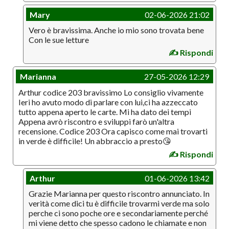
Mary
02-06-2026 21:02
Vero è bravissima. Anche io mio sono trovata bene
Con le sue letture
✍️ Rispondi
Marianna
27-05-2026 12:29
Arthur codice 203 bravissimo Lo consiglio vivamente
Ieri ho avuto modo di parlare con lui,ci ha azzeccato
tutto appena aperto le carte. Mi ha dato dei tempi
Appena avrò riscontro e sviluppi farò un'altra
recensione. Codice 203 Ora capisco come mai trovarti
in verde è difficile! Un abbraccio a presto😘
✍️ Rispondi
Arthur
01-06-2026 13:42
Grazie Marianna per questo riscontro annunciato. In
verità come dici tu è difficile trovarmi verde ma solo
perche ci sono poche ore e secondariamente perché
mi viene detto che spesso cadono le chiamate e non