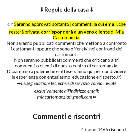
⬇️ Regole della casa ⬇️
👉
Saranno approvati soltanto i commenti la cui
email
, che
resterà privata,
corrisponderà a un vero cliente
di Mia
Cartomanzia.
Non saranno pubblicati commenti che mettono a confronto
i cartomanti oppure che sono offensivi nei confronti dei
cartomanti.
Non saranno pubblicati commenti che criticano altri
commenti o clienti di questo centro di cartomanzia.
Diciamo no a polemiche e offese, siamo qui per condividere
le esperienze con entusiasmo, educazione e rispetto.😊
➡️
Le segnalazioni tecniche e di servizio vanno inviate
esclusivamente all'indirizzo email:
miacartomanzia@gmail.com
⬅️
Commenti e riscontri
Ci sono 4466 riscontri.