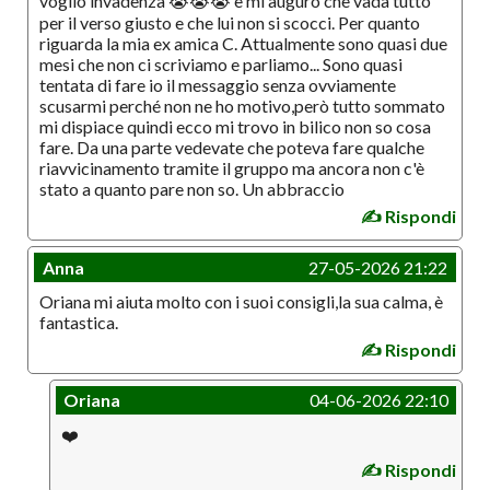
voglio invadenza 😭😭😭 e mi auguro che vada tutto
per il verso giusto e che lui non si scocci. Per quanto
riguarda la mia ex amica C. Attualmente sono quasi due
mesi che non ci scriviamo e parliamo... Sono quasi
tentata di fare io il messaggio senza ovviamente
scusarmi perché non ne ho motivo,però tutto sommato
mi dispiace quindi ecco mi trovo in bilico non so cosa
fare. Da una parte vedevate che poteva fare qualche
riavvicinamento tramite il gruppo ma ancora non c'è
stato a quanto pare non so. Un abbraccio
✍️ Rispondi
Anna
27-05-2026 21:22
Oriana mi aiuta molto con i suoi consigli,la sua calma, è
fantastica.
✍️ Rispondi
Oriana
04-06-2026 22:10
❤️
✍️ Rispondi