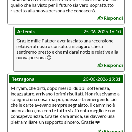
quello che ha visto per il futuro sia vero, soprattutto
rispetto alla nuova persona che conoscerò.
✍️ Rispondi
Artemis
25-06-2026 16:10
Grazie mille Pat per aver lasciato una recensione
relativa al nostro consulto, mi auguro che ci
sentiremo presto e che mi darai notizie relative alla
nuova persona.😘
✍️ Rispondi
Tetragona
20-06-2026 19:31
Miryam, che dirti, dopo mesi di dubbi, sofferenza,
incazzature, arrivano i primi risultati. Non riuscivamo a
spiegarci una cosa, ma poi, adesso sta emergendo ciò
che le carte avevano sempre segnalato. Il cammino è
ancora duro, ma con te tutto si affronta meglio è con
consapevolezza. Grazie, cara amica, sei davvero una
pietra miliare, un supporto sincero. Grazie ❤️
✍️ Rispondi