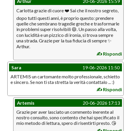
Arthur
20-06-2026 15:59
Carlotta grazie di cuore ❤️ Sai che il nostro segreto,
dopo tutti questi anni, è proprio questo: prendere
quelle che sembrano tragedie greche e trasformarle
in problemi super risolvibili 😄. Un passo alla volta,
con lucidità e un pizzico di ironia, si trova sempre
una strada. Grazie per la tua fiducia di sempre ✨
Arthur.
✍️ Rispondi
Sara
19-06-2026 11:50
ARTEMIS un cartomante molto professionale, schietto
e sincero. Se non ti sta stretta la verità contattalo ... :)
✍️ Rispondi
Artemis
20-06-2026 17:13
Grazie per aver lasciato un commento inerente al
nostro consulto, sono contento che hai specificato il
mio metodo di lettura, spero di risentirti presto. 😘
✍️ Rispondi