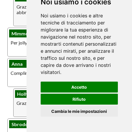
Noi usiamo i cookies
Grazie R. Quando vuoi ci trovi qui ad ascoltarti Un
abbraccio 🥰
Noi usiamo i cookies e altre
✍️ Rispondi
tecniche di tracciamento per
migliorare la tua esperienza di
Mimmo
16-05-2026 12:33
navigazione nel nostro sito, per
Per jolly bravo preciso e disponibile grazie
mostrarti contenuti personalizzati
✍️ Rispondi
e annunci mirati, per analizzare il
traffico sul nostro sito, e per
Anna
16-05-2026 11:38
capire da dove arrivano i nostri
visitatori.
Complimenti a Holly
✍️ Rispondi
Accetto
Holly
17-06-2026 17:22
Rifiuto
Grazie Anna
✍️ Rispondi
Cambia le mie impostazioni
Sbrodolina
14-05-2026 17:58