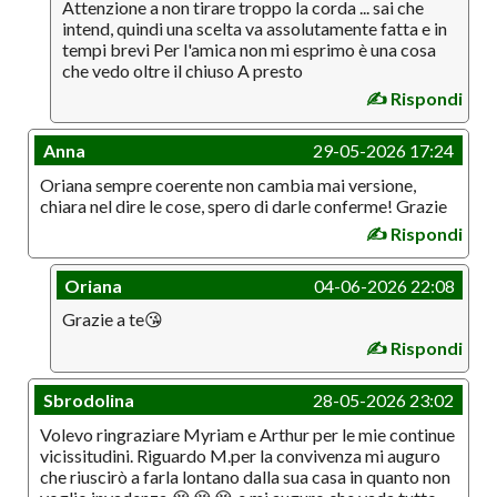
Attenzione a non tirare troppo la corda ... sai che
intend, quindi una scelta va assolutamente fatta e in
tempi brevi Per l'amica non mi esprimo è una cosa
che vedo oltre il chiuso A presto
✍️ Rispondi
Anna
29-05-2026 17:24
Oriana sempre coerente non cambia mai versione,
chiara nel dire le cose, spero di darle conferme! Grazie
✍️ Rispondi
Oriana
04-06-2026 22:08
Grazie a te😘
✍️ Rispondi
Sbrodolina
28-05-2026 23:02
Volevo ringraziare Myriam e Arthur per le mie continue
vicissitudini. Riguardo M.per la convivenza mi auguro
che riuscirò a farla lontano dalla sua casa in quanto non