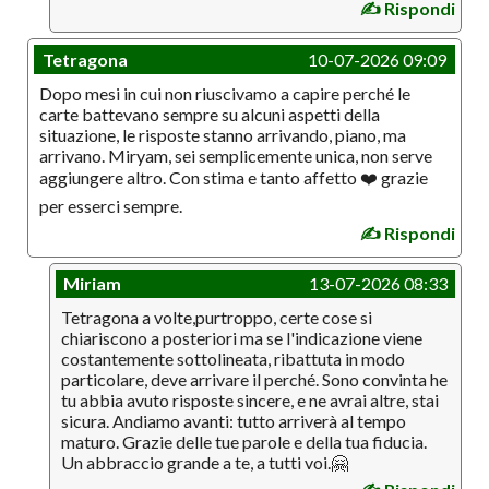
✍️ Rispondi
Tetragona
10-07-2026 09:09
Dopo mesi in cui non riuscivamo a capire perché le
carte battevano sempre su alcuni aspetti della
situazione, le risposte stanno arrivando, piano, ma
arrivano. Miryam, sei semplicemente unica, non serve
aggiungere altro. Con stima e tanto affetto ❤️ grazie
per esserci sempre.
✍️ Rispondi
Miriam
13-07-2026 08:33
Tetragona a volte,purtroppo, certe cose si
chiariscono a posteriori ma se l'indicazione viene
costantemente sottolineata, ribattuta in modo
particolare, deve arrivare il perché. Sono convinta he
tu abbia avuto risposte sincere, e ne avrai altre, stai
sicura. Andiamo avanti: tutto arriverà al tempo
maturo. Grazie delle tue parole e della tua fiducia.
Un abbraccio grande a te, a tutti voi.🤗