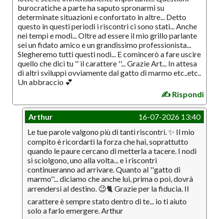
burocratiche a parte ha saputo spronarmi su
determinate situazioni e confortato in altre... Detto
questo in questi periodi i riscontri ci sono stati... Anche
nei tempi e modi... Oltre ad essere il mio grillo parlante
sei un fidato amico e un grandissimo professionista...
Slegheremo tutti questi nodi... E comincerò a fare uscire
quello che dici tu '' il carattere ''... Grazie Art... In attesa
di altri sviluppi ovviamente dal gatto di marmo etc..etc..
Un abbraccio 💕
✍️ Rispondi
Arthur
16-07-2026 13:40
Le tue parole valgono più di tanti riscontri. ✨ Il mio
compito è ricordarti la forza che hai, soprattutto
quando le paure cercano di metterla a tacere. I nodi
si sciolgono, uno alla volta... e i riscontri
continueranno ad arrivare. Quanto al ''gatto di
marmo''... diciamo che anche lui, prima o poi, dovrà
arrendersi al destino. 😉🐈 Grazie per la fiducia. Il
carattere è sempre stato dentro di te... io ti aiuto
solo a farlo emergere. Arthur