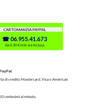
CARTOMANZIA PAYPAL
06.955.41.673
da 0.30 €/min iva inclusa
 PayPal
.
rta di credito Mastercard, Visa o American
 centesimi al minuto.