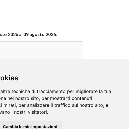
sto 2026
al
09 agosto 2026
.
.
ookies
altre tecniche di tracciamento per migliorare la tua
ne nel nostro sito, per mostrarti contenuti
e Cookies
 mirati, per analizzare il traffico sul nostro sito, e
ano i nostri visitatori.
Non si forniscono consulti medici, psicologici, legali.
dizioni Generali di Servizio
.
Cambia le mie impostazioni