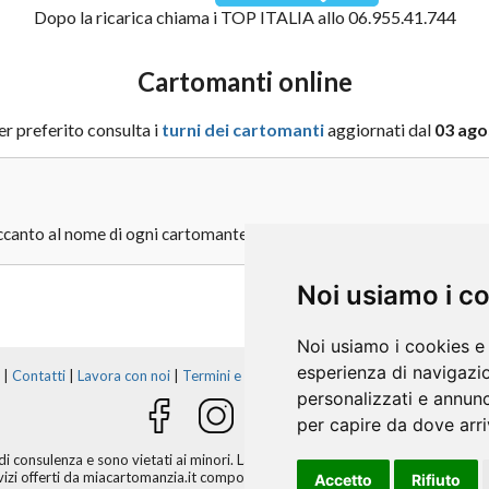
Dopo la ricarica chiama i TOP ITALIA allo 06.955.41.744
Cartomanti online
er preferito consulta i
turni dei cartomanti
aggiornati dal
03 ago
canto al nome di ogni cartomante 30s per vedere i suoi turni di oggi
Noi usiamo i c
Noi usiamo i cookies e 
esperienza di navigazio
|
Contatti
|
Lavora con noi
|
Termini e condizioni
|
Privacy Policy
|
Preferenz
personalizzati e annunci
per capire da dove arriv
i consulenza e sono vietati ai minori. La cartomanzia non è una scienza esatta. 
ervizi offerti da miacartomanzia.it comportano l’accettazione integrale delle
Con
Accetto
Rifiuto