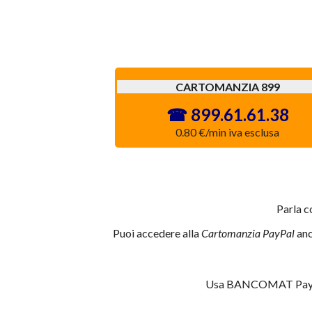
CARTOMANZIA 899
899.61.61.38
0.80 €/min iva esclusa
Parla c
Puoi accedere alla
Cartomanzia PayPal
anc
Usa BANCOMAT Pay® pe