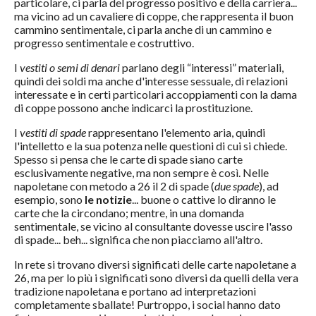
particolare, ci parla del progresso positivo e della carriera...
ma vicino ad un cavaliere di coppe, che rappresenta il buon
cammino sentimentale, ci parla anche di un cammino e
progresso sentimentale e costruttivo.
I
vestiti o semi di denari
parlano degli “interessi” materiali,
quindi dei soldi ma anche d'interesse sessuale, di relazioni
interessate e in certi particolari accoppiamenti con la dama
di coppe possono anche indicarci la prostituzione.
I
vestiti di spade
rappresentano l'elemento aria, quindi
l'intelletto e la sua potenza nelle questioni di cui si chiede.
Spesso si pensa che le carte di spade siano carte
esclusivamente negative, ma non sempre è così. Nelle
napoletane con metodo a 26 il 2 di spade (
due spade
), ad
esempio, sono
le notizie
... buone o cattive lo diranno le
carte che la circondano; mentre, in una domanda
sentimentale, se vicino al consultante dovesse uscire l'asso
di spade... beh... significa che non piacciamo all'altro.
In rete si trovano diversi significati delle carte napoletane a
26, ma per lo più i significati sono diversi da quelli della vera
tradizione napoletana e portano ad interpretazioni
completamente sballate! Purtroppo, i social hanno dato