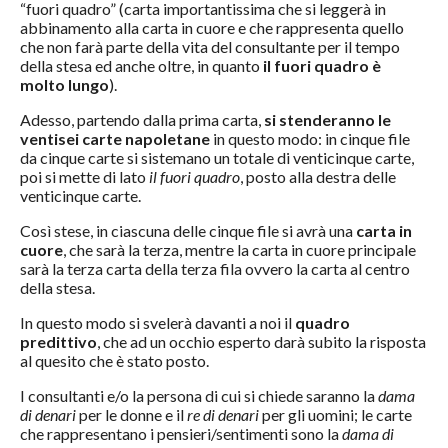
“fuori quadro” (carta importantissima che si leggerà in
abbinamento alla carta in cuore e che rappresenta quello
che non farà parte della vita del consultante per il tempo
della stesa ed anche oltre, in quanto
il fuori quadro è
molto lungo
).
Adesso, partendo dalla prima carta,
si stenderanno le
ventisei carte napoletane
in questo modo: in cinque file
da cinque carte si sistemano un totale di venticinque carte,
poi si mette di lato
il fuori quadro
, posto alla destra delle
venticinque carte.
Così stese, in ciascuna delle cinque file si avrà una
carta in
cuore
, che sarà la terza, mentre la carta in cuore principale
sarà la terza carta della terza fila ovvero la carta al centro
della stesa.
In questo modo si svelerà davanti a noi il
quadro
predittivo
, che ad un occhio esperto darà subito la risposta
al quesito che è stato posto.
I consultanti e/o la persona di cui si chiede saranno la
dama
di denari
per le donne e il
re di denari
per gli uomini; le carte
che rappresentano i pensieri/sentimenti sono la
dama di