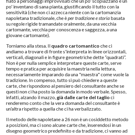
fiato a personaggi improvvisati che un po' scopiazzano e un
po' inventano di sana pianta, giustificando il tutto con la
sensitività (che non ci azzecca niente con la cartomanzia
napoletana tradizionale, che è
per tradizione e storia
basata
su regole rigide tramandate oralmente, da una vecchia
cartomante, vecchia per conoscenza e saggezza, a una
giovane cartomante).
Torniamo alla stesa. Il
quadro cartomantico
che ci
andiamo a trovare di fronte s'interpreta in linee orizzontali,
verticali, diagonali e in figure geometriche dette “quadrati”.
Non è per nulla semplice interpretare queste carte, serve
tempo e pratica per acquisire la maestria nella lettura,
necessariamente imparando da una "maestra" come vuole la
tradizione. In compenso, tutto si può chiedere a queste
carte, che rispondono al pensiero del consultante anche se
questi non ci ha posto la domanda in modo verbale. Spesso,
infatti, alzando il mazzo,
già dalle carte del taglio
ci
renderemo conto che la vera domanda del consultante è
un'altra rispetto a quella che ci ha verbalizzato.
Il metodo delle napoletane a 26 non è un cosiddetto metodo
a posizioni, ma ci sono alcune carte che, inserendosi in un
disegno geometrico predefinito e da tradizione, ci vanno ad