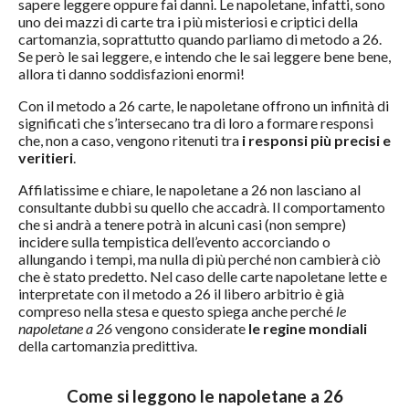
sapere leggere oppure fai danni. Le napoletane, infatti, sono
uno dei mazzi di carte tra i più misteriosi e criptici della
cartomanzia, soprattutto quando parliamo di metodo a 26.
Se però le sai leggere, e intendo che le sai leggere bene bene,
allora ti danno soddisfazioni enormi!
Con il metodo a 26 carte, le napoletane offrono un infinità di
significati che s’intersecano tra di loro a formare responsi
che, non a caso, vengono ritenuti tra
i responsi più precisi e
veritieri
.
Affilatissime e chiare, le napoletane a 26 non lasciano al
consultante dubbi su quello che accadrà. Il comportamento
che si andrà a tenere potrà in alcuni casi (non sempre)
incidere sulla tempistica dell’evento accorciando o
allungando i tempi, ma nulla di più perché non cambierà ciò
che è stato predetto. Nel caso delle carte napoletane lette e
interpretate con il metodo a 26 il libero arbitrio è già
compreso nella stesa e questo spiega anche perché
le
napoletane a 26
vengono considerate
le regine mondiali
della cartomanzia predittiva.
Come si leggono le napoletane a 26