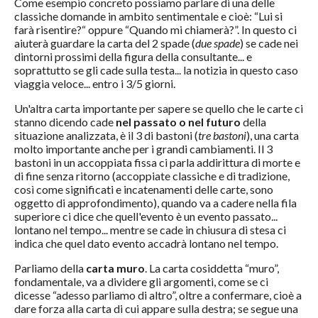
Come esempio concreto possiamo parlare di una delle
classiche domande in ambito sentimentale e cioè: “Lui si
farà risentire?“ oppure “Quando mi chiamerà?”. In questo ci
aiuterà guardare la carta del 2 spade (
due spade
) se cade nei
dintorni prossimi della figura della consultante... e
soprattutto se gli cade sulla testa... la notizia in questo caso
viaggia veloce... entro i 3/5 giorni.
Un'altra carta importante per sapere se quello che le carte ci
stanno dicendo cade
nel passato o nel futuro
della
situazione analizzata, è il 3 di bastoni (
tre bastoni
), una carta
molto importante anche per i grandi cambiamenti. Il 3
bastoni in un accoppiata fissa ci parla addirittura di morte e
di fine senza ritorno (accoppiate classiche e di tradizione,
così come significati e incatenamenti delle carte, sono
oggetto di approfondimento), quando va a cadere nella fila
superiore ci dice che quell'evento è un evento passato...
lontano nel tempo... mentre se cade in chiusura di stesa ci
indica che quel dato evento accadrà lontano nel tempo.
Parliamo della
carta muro
. La carta cosiddetta “muro”,
fondamentale, va a dividere gli argomenti, come se ci
dicesse “adesso parliamo di altro”, oltre a confermare, cioè a
dare forza alla carta di cui appare sulla destra; se segue una