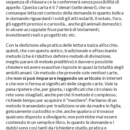
sequenza di chiusura ce la confermerà senza possibilità di
appello. Questa carta è il 7 denari (
sette denari
), che va
comunque letta nel contesto della domanda in quanto indica
in domande riguardanti i soldi gli atti notarili, il notaio, l'oro,
gli oggetti preziosi e curiosità... anche gli animali domestici.
In alcune accoppiate fisse parlerà di testamenti,
investimenti reali o progetti etc etc.
Con la dedizione alla pratica delle lettura balza all’occhio,
quindi, che con questo antico, tradizionale e affascinante
metodo (che è riduttivo definire
metodo di divinazione
,
meglio parare di
metodo predittivo
) è davvero possibile
chiedere ed avere esaustive risposte in quasi la totalità degli
ambiti umani. Un metodo che prevede sole ventisei carte,
che
non si può imparare leggendo un articolo
in internet
e che non si ferma ai significati delle singole carte. Vale la
pena ripetere che, per giunta, i significati che circolano in
rete sono sbagliati, anche perché il metodo è complesso,
richiede tempo per acquisire il "mestiere". Parliamo di un
metodo tramandato per tradizione orale da madre in figlia,
gelosamente custodito e che, anche qualora si trovasse
qualcuno disposto a divulgarlo, non potrebbe mai essere
contenuto in un semplice libro, in quanto le domande e i
dubbi sono così tanti da richiedere studio, pratica e