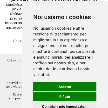
condiviso in internet, anche tramite social, soltanto tramite
link alla fonte
(https://miacartomanzia.it/metodo-
divinazione-26-carte-napoletane.php), avendo cura di
Noi usiamo i cookies
precisare inoltre l'autore (Mia Cuagliono) e il sito web
(miacartomanzia.it). È vietata la riproduzione del contenuto,
anche solo parziale. Ogni abuso sarà perseguito a norma di
Noi usiamo i cookies e altre
legge.
tecniche di tracciamento per
migliorare la tua esperienza di
👉 Leggi altri articoli dal
Blog
di Mia Cartomanzia
navigazione nel nostro sito, per
mostrarti contenuti personalizzati
e annunci mirati, per analizzare il
Chi sono
|
Contatti
|
Lavora con noi
|
Termini e condizioni
|
Privacy
traffico sul nostro sito, e per
Policy
|
Preferenze Cookies
capire da dove arrivano i nostri
visitatori.
I servizi di cartomanzia telefonica non hanno valore di consulenza e
sono vietati ai minori. La cartomanzia non è una scienza esatta. Non si
Accetto
forniscono consulti medici, psicologici, legali.
L’accesso e l’utilizzo dei servizi offerti da miacartomanzia.it
Rifiuto
comportano l’accettazione integrale delle
Condizioni Generali di
Servizio
.
Cambia le mie impostazioni