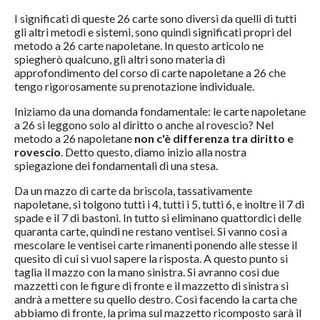
I significati di queste 26 carte sono diversi da quelli di tutti
gli altri metodi e sistemi, sono quindi significati propri del
metodo a 26 carte napoletane. In questo articolo ne
spiegherò qualcuno, gli altri sono materia di
approfondimento del corso di carte napoletane a 26 che
tengo rigorosamente su prenotazione individuale.
Iniziamo da una domanda fondamentale: le carte napoletane
a 26 si leggono solo al diritto o anche al rovescio? Nel
metodo a 26 napoletane
non c'è differenza tra diritto e
rovescio
. Detto questo, diamo inizio alla nostra
spiegazione dei fondamentali di una stesa.
Da un mazzo di carte da briscola, tassativamente
napoletane, si tolgono tutti i 4, tutti i 5, tutti 6, e inoltre il 7 di
spade e il 7 di bastoni. In tutto si eliminano quattordici delle
quaranta carte, quindi ne restano ventisei. Si vanno così a
mescolare le ventisei carte rimanenti ponendo alle stesse il
quesito di cui si vuol sapere la risposta. A questo punto si
taglia il mazzo con la mano sinistra. Si avranno così due
mazzetti con le figure di fronte e il mazzetto di sinistra si
andrà a mettere su quello destro. Così facendo la carta che
abbiamo di fronte, la prima sul mazzetto ricomposto sarà il