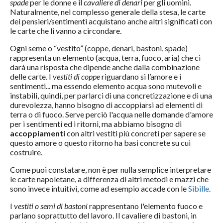
spade
per le donne e il
cavaliere di denari
per gli uomini.
Naturalmente, nel complesso generale della stesa, le carte
dei pensieri/sentimenti acquistano anche altri significati con
le carte che li vanno a circondare.
Ogni seme o “vestito” (coppe, denari, bastoni, spade)
rappresenta un elemento (acqua, terra, fuoco, aria) che ci
darà una risposta che dipende anche dalla combinazione
delle carte. I
vestiti di coppe
riguardano sì l’amore e i
sentimenti... ma essendo elemento acqua sono mutevoli e
instabili, quindi, per parlarci di una concretizzazione e di una
durevolezza, hanno bisogno di accoppiarsi ad elementi di
terra o di fuoco. Serve perciò l'acqua nelle domande d'amore
per i sentimenti ed i ritorni, ma abbiamo bisogno di
accoppiamenti
con altri vestiti più concreti per sapere se
questo amore o questo ritorno ha basi concrete su cui
costruire.
Come puoi constatare, non è per nulla semplice interpretare
le carte napoletane, a differenza di altri metodi e mazzi che
sono invece intuitivi, come ad esempio accade con le
Sibille
.
I
vestiti o semi di bastoni
rappresentano l'elemento fuoco e
parlano soprattutto del lavoro. Il cavaliere di bastoni, in