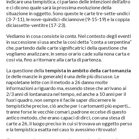
indicare una tempistica, ci parlano delle intenzioni dell’altro
e ci dicono quale sarà la prossima evoluzione della
situazione in oggetto. Sono queste le carte tre-sette-undici
(3-7-11), le nove-quindici-diciannove (9-15-19) e la coppia
diciassette-ventitre (17-23).
Vediamo in cosa consiste
la conta
. Nel contesto degli eventi
in successione si usa anche la così detta “conta a serpentina”
che, partendo dalle carte significatrici della questione che
vogliamo analizzare, in senso orario cade sulla nona carta e
così via, fino a ritornare alla carta di partenza.
La questione della
tempista in ambito della cartomanzia
(e delle manzie in generale) è una delle più discusse. Le
napoletane lette con il metodo a 26 danno molte
informazioni a riguardo ma, essendo stese che arrivano ai
2/3 anni di lontananza nel tempo, ed anche a 10 anni per il
fuori quadro, non sempre è facile saper discernere le
tempistiche precise, ciò anche per i cartomanti più esperti...
tranne forse le vecchie comari, padrone eccelse di questo
antico metodo, che erano capaci di dirci, con una stesa di
carte a 26, il luogo preciso in cui si trovava un oggetto perso
e la tempistica esatta nel caso lo avessimo ritrovato!